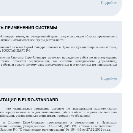
Подробнее
Ь ПРИМЕНЕНИЯ СИСТЕМЫ
-Стандарт имеет, на сегодняшний день, самую широкую область применения в
актике и охватывает все сферы деятельности.
енения Системы Евро-Стандарт описана в Правилах функционирования системы,
ых РОССТАНДАРТ РФ.
енения Системы Евро-Стандарт включает проведение работ по подтверждению
я таких объектов сертификации, как системы менеджмента (управления),
, работы и услуги, целому ряду международных и аутентичных им национальных
Подробнее
ИТАЦИЯ В EURO-STANDARD
я - это официальное признание органом по аккредитации компетентности
или юридического лица для выполннения работ в области оценки соответствия
тификации, установленным стандартам, нормам и требованиям.
я в Системе Евро-Стандарт производится в соответствии с Правилами
вания Системы, утвержденными РОССТАНДАРТ РФ, а также в соответствии с
Законом РФ “О техническом регулировании” № 184-ФЗ от 27.12.2002 года.