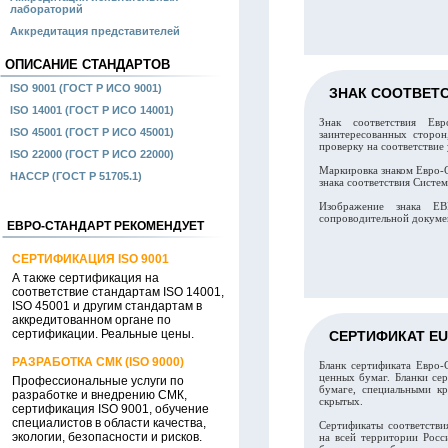
лабораторий
Аккредитация представителей
ОПИСАНИЕ СТАНДАРТОВ
ISO 9001 (ГОСТ Р ИСО 9001)
ЗНАК СООТВЕТ
ISO 14001 (ГОСТ Р ИСО 14001)
Знак соответствия Ев
ISO 45001 (ГОСТ Р ИСО 45001)
заинтересованных сторо
проверку на соответствие
ISO 22000 (ГОСТ Р ИСО 22000)
Маркировка знаком Евро-
HACCP (ГОСТ Р 51705.1)
знака соответствия Сис
Изображение знака ЕВ
сопроводительной докумен
ЕВРО-СТАНДАРТ РЕКОМЕНДУЕТ
СЕРТИФИКАЦИЯ ISO 9001
А также сертификация на
соответствие стандартам ISO 14001,
ISO 45001 и другим стандартам в
аккредитованном органе по
сертификации. Реальные цены.
СЕРТИФИКАТ E
РАЗРАБОТКА СМК (ISO 9000)
Бланк сертификата Евро-
ценных бумаг. Бланки се
Профессиональные услуги по
бумаге, специальными кр
разработке и внедрению СМК,
скрытых.
сертификация ISO 9001, обучение
специалистов в области качества,
Сертификаты соответстви
экологии, безопасности и рисков.
на всей территории Росс