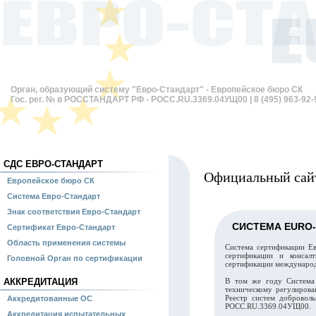
Орган, образующий систему "Евро-Стандарт" - Европейское бюро СК
Гос. рег. № в РОССТАНДАРТ РФ - РОСС.RU.3369.04УЩ00 | 8 (495) 963-92-
СДС ЕВРО-СТАНДАРТ
Официальный сайт
Европейское бюро СК
Система Евро-Стандарт
Знак соответствия Евро-Стандарт
СИСТЕМА EURO
Сертификат Евро-Стандарт
Область применения системы
Система сертификации Ев
сертификации и консал
Головной Орган по сертификации
сертификации международ
АККРЕДИТАЦИЯ
В том же году Система 
техническому регулиров
Реестр систем добровол
Аккредитованные ОС
РОСС.RU.3369.04УЩ00.
Аккредитация испытательных