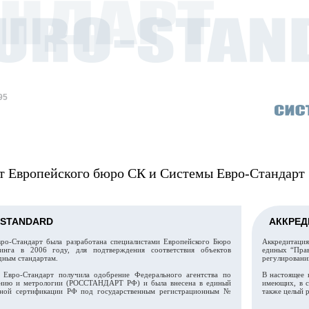
95
 Европейского бюро СК и Системы Евро-Стандарт
-STANDARD
АККРЕ
ро-Стандарт была разработана специалистами Европейского Бюро
Аккредитация
тинга в 2006 году, для подтверждения соответствия объектов
единых “Прав
ным стандартам.
регулировани
Евро-Стандарт получила одобрение Федерального агентства по
В настоящее 
анию и метрологии (РОССТАНДАРТ РФ) и была внесена в единый
имеющих, в с
ьной сертификации РФ под государственным регистрационным №
также целый 