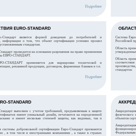
Подробнее
СТВИЯ EURO-STANDARD
ОБЛАСТ
ро-Стандарт является формой доведения до потребителей и
Система Евро
н, информации о том, что объект сертификации успешно прошел
Российской пр
 установленным стандартам.
Область прим
Стандарт проводится на основании разрешения на право применения
утвержденн
темы ЕВРО-СТАНДАРТ.
Область прим
соответстви
РО-СТАНДАРТ применяется для маркировки технической и
производства
тации, рекламной продукции, договоров, фирменных бланков и т.п.
стандартов.
Подробнее
URO-STANDARD
АККРЕД
Стандарт выполнен с учетом требований, предъявляемым к защите
Аккредитаци
ртификатов имеют уникальный дизайн, печатаются на определенной
физического 
асками и имеют несколько степеней защиты, как видимых, так и
объектов сер
Аккредитаци
функциониро
я системы добровольной сертификации Евро-Стандарт признаются
Федеральным 
ии , в том числе и иностранными компаниями , а также в странах