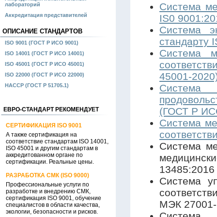
Система ме
лабораторий
Аккредитация представителей
IS0 9001:2
Система э
ОПИСАНИЕ СТАНДАРТОВ
стандарту 
ISO 9001 (ГОСТ Р ИСО 9001)
Система м
ISO 14001 (ГОСТ Р ИСО 14001)
соответст
ISO 45001 (ГОСТ Р ИСО 45001)
45001-2020)
ISO 22000 (ГОСТ Р ИСО 22000)
HACCP (ГОСТ Р 51705.1)
Система
продовольс
(ГОСТ Р ИС
ЕВРО-СТАНДАРТ РЕКОМЕНДУЕТ
Система ме
СЕРТИФИКАЦИЯ ISO 9001
соответств
А также сертификация на
соответствие стандартам ISO 14001,
Система ме
ISO 45001 и другим стандартам в
аккредитованном органе по
медицинск
сертификации. Реальные цены.
13485:2016
РАЗРАБОТКА СМК (ISO 9000)
Система у
Профессиональные услуги по
соответств
разработке и внедрению СМК,
сертификация ISO 9001, обучение
МЭК 27001-
специалистов в области качества,
экологии, безопасности и рисков.
Система 